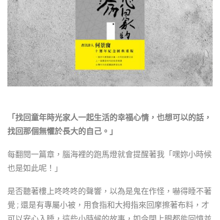
「找回童年時光家人一起生活的幸福心情，也想可以的話，
找回那個無懼於長大的自己。」
每翻閱一篇章，腦海裡的跑馬燈就會提醒著我「嘿妳小時候
也是如此呢！」
是否聽著樓上咚咚咚的聲響，以為是鬼在作怪，嚇得睡不著
覺 ; 還是有專屬小被，用食指和大拇指來回摩擦著布料，才
可以安心入睡，這些小時候的故事，如今閉上眼都能回憶並