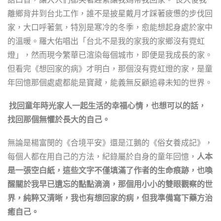
離鄉背井到台北工作，誰不是披星戴月才踩著疲憊的步伐回
家，大口呼著氣，特別是寒冷的冬季，愈能想起身處於家中
的溫暖。羅大佑唱出「台北不是我的家我的家鄉沒有霓虹
燈」，然而現今繁華已渲染每個城市，即便是我成長的家。
但看完《想回家的病》才明白，那個沒有霓虹燈的家，是童
年回憶那個處處都能是寶藏，能義無反顧追尋未知的世界。
找回童年時光家人一起生活的幸福心情，也想可以的話，
找回那個無懼於長大的自己。
無論是楊富閔的《合境平安》還是江鵝的《俗女養成記》，
每個人都在用自己的方法，紀錄屬於自身的童年回憶，
人本
是一張空白紙，這些文字不僅填滿了作者的生命痕跡，也喚
醒關於我早已遺忘的點點滴滴，那個用小小的雙眼觀察的世
界，純粹又清晰，我也有想回家的病，但我準備寫下藥方治
癒自己。