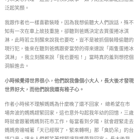
泛起笑顏。
我跟作者也一樣喜歡裝睡，因為我想偷聽大人們說話，殊不
知有一次在車上故技重施，卻聽到爸媽決定去買蛋捲冰淇
淋，此時若立刻醒來說我也要吃，豈不是被抓個裝睡偷聽的
現行犯，後來在聽到爸媽跟麥當勞的得來速說「兩隻蛋捲冰
淇淋」，我立刻醒來說「我也要啦！」當時真的羞到想挖個
洞躲進去。
小時候覺得世界很小，他們說我像個小大人，長大後才發現
世界好大，而他們說我還有稚子心。
作者小時候不理解媽媽為什麼晚了還不回家， 總希望在市
場奔波的媽媽趕緊回家，這也意外勾起我年幼的回憶，三歲
時就會跟著媽媽到花市工作，每當看到夕陽，就會趕緊走去
媽媽旁邊喊著「天已經暝了，緊來轉啊」那「臭奶呆」的台
語口音，讓大人們都笑著趕緊讓我媽帶我回家。 長大後我