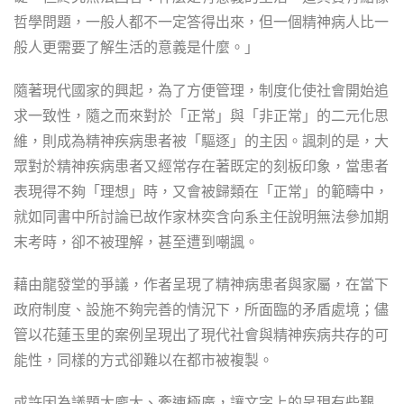
哲學問題，一般人都不一定答得出來，但一個精神病人比一
般人更需要了解生活的意義是什麼。」
隨著現代國家的興起，為了方便管理，制度化使社會開始追
求一致性，隨之而來對於「正常」與「非正常」的二元化思
維，則成為精神疾病患者被「驅逐」的主因。諷刺的是，大
眾對於精神疾病患者又經常存在著既定的刻板印象，當患者
表現得不夠「理想」時，又會被歸類在「正常」的範疇中，
就如同書中所討論已故作家林奕含向系主任說明無法參加期
末考時，卻不被理解，甚至遭到嘲諷。
藉由龍發堂的爭議，作者呈現了精神病患者與家屬，在當下
政府制度、設施不夠完善的情況下，所面臨的矛盾處境；儘
管以花蓮玉里的案例呈現出了現代社會與精神疾病共存的可
能性，同樣的方式卻難以在都市被複製。
或許因為議題太龐大、牽連極廣，讓文字上的呈現有些艱