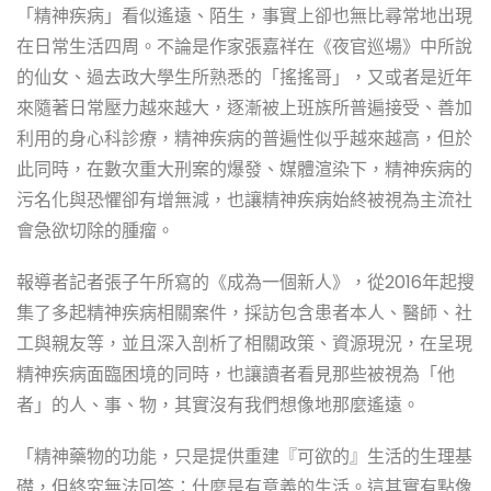
「精神疾病」看似遙遠、陌生，事實上卻也無比尋常地出現
在日常生活四周。不論是作家張嘉祥在《夜官巡場》中所說
的仙女、過去政大學生所熟悉的「搖搖哥」，又或者是近年
來隨著日常壓力越來越大，逐漸被上班族所普遍接受、善加
利用的身心科診療，精神疾病的普遍性似乎越來越高，但於
此同時，在數次重大刑案的爆發、媒體渲染下，精神疾病的
污名化與恐懼卻有增無減，也讓精神疾病始終被視為主流社
會急欲切除的腫瘤。
報導者記者張子午所寫的《成為一個新人》，從2016年起搜
集了多起精神疾病相關案件，採訪包含患者本人、醫師、社
工與親友等，並且深入剖析了相關政策、資源現況，在呈現
精神疾病面臨困境的同時，也讓讀者看見那些被視為「他
者」的人、事、物，其實沒有我們想像地那麼遙遠。
「精神藥物的功能，只是提供重建『可欲的』生活的生理基
礎，但終究無法回答：什麼是有意義的生活。這其實有點像