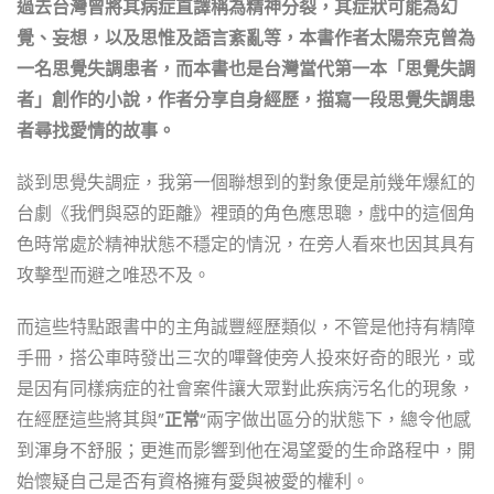
過去台灣曾將其病症直譯稱為精神分裂，其症狀可能為幻
覺、妄想，以及思惟及語言紊亂等，本書作者太陽奈克曾為
一名思覺失調患者，而本書也是台灣當代第一本「思覺失調
者」創作的小說，作者分享自身經歷，描寫一段思覺失調患
者尋找愛情的故事。
談到思覺失調症，我第一個聯想到的對象便是前幾年爆紅的
台劇《我們與惡的距離》裡頭的角色應思聰，戲中的這個角
色時常處於精神狀態不穩定的情況，在旁人看來也因其具有
攻擊型而避之唯恐不及。
而這些特點跟書中的主角誠豐經歷類似，不管是他持有精障
手冊，搭公車時發出三次的嗶聲使旁人投來好奇的眼光，或
是因有同樣病症的社會案件讓大眾對此疾病污名化的現象，
在經歷這些將其與”
正常
“兩字做出區分的狀態下，總令他感
到渾身不舒服；更進而影響到他在渴望愛的生命路程中，開
始懷疑自己是否有資格擁有愛與被愛的權利。