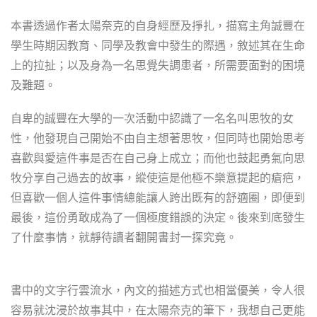
本書透過作者太陽奈克的自身經歷及掙扎，描寫主角誠豐在
學生時期因教育、同學及教會中發生的際遇，敘述其在生命
上的拉扯；以及身為一名思覺失調患者，所需要面對的困境
及難題。
自卑的誠豐在大學的一次活動中認識了一名名叫思牧的女
性，他發現自己開始不由自主想著思牧，但同時也開始思考
喜歡與愛這件事是否在自己身上成立；而他也鼓起勇氣向思
牧分享自己過去的故事，縱使這是他極不樂意提起的瘡疤，
但喜歡一個人這件事情總能讓人跨出既有的舒適圈，即便到
最後，這份勇敢成為了一個極度錯誤的決定。後來到底發生
了什麼事情，就靜待讀者翻開書封一探究竟。
書中的文字行雲流水，內文的描述方式也相當優美，令人很
容易就沈浸於故事其中，在太陽奈克的筆下，我想自己更能