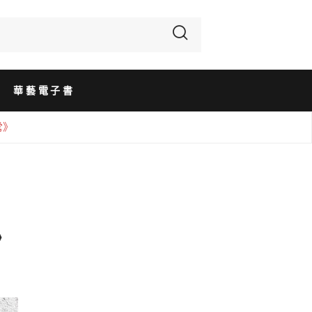
華藝電子書
常》
》