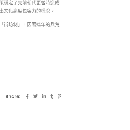
策穩定了先前朝代更替時造成
出文化高度包容力的樣貌。
「街坊制」，因著連年的兵荒
Share: