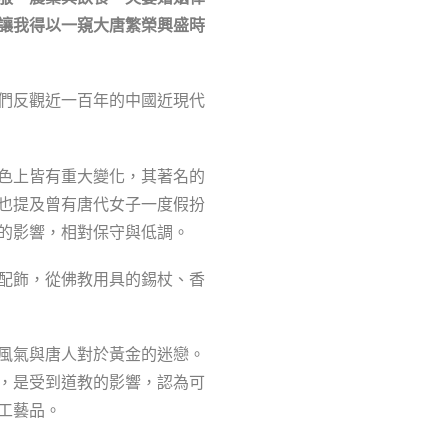
讓我得以一窺大唐繁榮
興盛時
們反觀近一百年的中國近現代
色上皆有重大變化，其著名的
也提及曾有唐代女子一度假扮
的影響，相對保守與低調。
配飾，從佛教用具的錫杖、香
風氣與唐人對於黃金的迷戀。
，是受到道教的影響，認為可
工藝品。