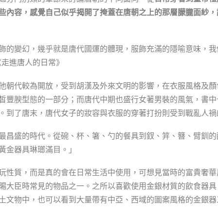
些內容，感覺自己似乎揭開了掩蓋在唐朝之上的那層朦朧面紗，
飾的變幻，幾乎就是唐代國運的體現，服飾充滿的隱喻意味，我
《走進唐人的日常》
他朝代較為開放，受到胡漢及外來文明的影響，在衣服風格及顏
皙豐腴型態的一部分；而唐代中期也盛行女著男裝的風氣，書中
。到了唐末，唐代女子的妝容與衣服的穿著打扮則受到戰亂人禍
最昌盛的時代。從碗、杯、箸、勺的餐具到釵、笄、簪、臂釧的
黃金器具琳瑯滿目。」
玩性質，而是真的會在日常生活中使用，可想見當時的富貴奢華
賜大臣時常見的物品之一。之所以喜歡使用金銀材質的飲食器具
土文物中，也可以看到大量帶有中亞、西域的圖案風格的金銀器