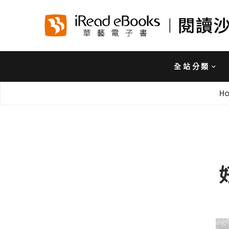
全站分類
H