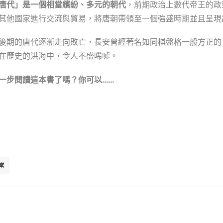
唐代」是一個相當繽紛、多元的朝代
，前期政治上數代帝王的政
其他國家進行交流與貿易，將唐朝帶領至一個強盛時期並且呈現
後期的唐代逐漸走向敗亡，長安曾經著名如同棋盤格一般方正的
在歷史的洪海中，令人不盛唏噓。
一步閱讀這本書了嗎？你可以……
常