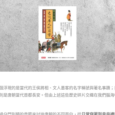
個浮現的是當代的王侯將相、文人墨客的名字稱號與著名事蹟；
則是唐朝當代首都長安。但由上述這些歷史碎片交織在我們腦海
過分門別類的章節來討論唐朝的不同面向，從
日常穿著到皇帝禮