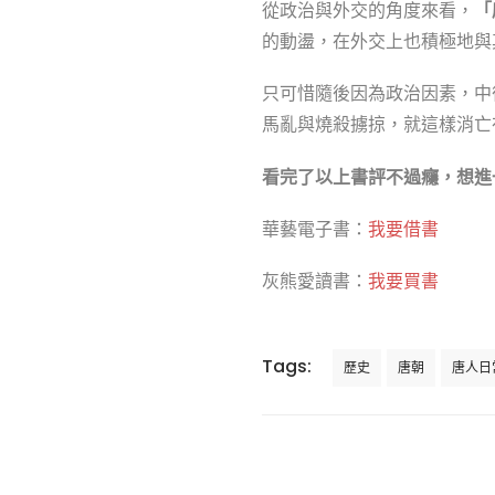
從政治與外交的角度來看，
「
的動盪，在外交上也積極地與
只可惜隨後因為政治因素，中
馬亂與燒殺擄掠，就這樣消亡
看完了以上書評不過癮，想進
華藝電子書：
我要借書
灰熊愛讀書：
我要買書
Tags:
歷史
唐朝
唐人日