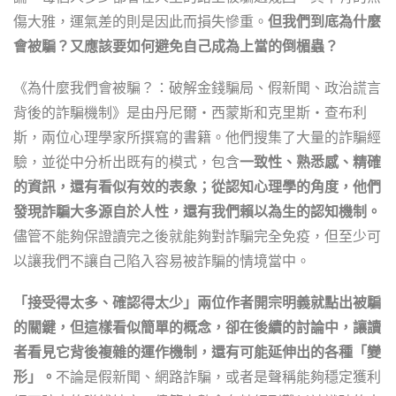
傷大雅，運氣差的則是因此而損失慘重。
但我們到底為什麼
會被騙？又應該要如何避免自己成為上當的倒楣蟲？
《為什麼我們會被騙？：破解金錢騙局、假新聞、政治謊言
背後的詐騙機制》是由丹尼爾・西蒙斯和克里斯・查布利
斯，兩位心理學家所撰寫的書籍。他們搜集了大量的詐騙經
驗，並從中分析出既有的模式，包含
一致性、熟悉感、精確
的資訊，還有看似有效的表象；從認知心理學的角度，他們
發現詐騙大多源自於人性，還有我們賴以為生的認知機制。
儘管不能夠保證讀完之後就能夠對詐騙完全免疫，但至少可
以讓我們不讓自己陷入容易被詐騙的情境當中。
「接受得太多、確認得太少」兩位作者開宗明義就點出被騙
的關鍵，但這樣看似簡單的概念，卻在後續的討論中，讓讀
者看見它背後複雜的運作機制，還有可能延伸出的各種「變
形」。
不論是假新聞、網路詐騙，或者是聲稱能夠穩定獲利