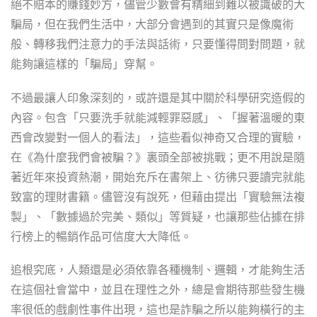
絕不賠本的賺錢妙方，儘管少數會有精細到難以被識破的大
騙局，但在我們生活中，大部分會遇到的其實只是像魔術
般、轉移我們注意力的手法與話術，只要懂得問對問題，就
能夠讓這樣的「騙局」穿幫。
不過最讓人印象深刻的，或許還是其中關於科學研究造假的
內容。包含「只要洗手就能減輕罪惡感」、「握著溫暖的東
西會改變對一個人的看法」，這些看似神奇又合理的實驗，
在《為什麼我們會被騙？》裏頭全部被挑戰；更不用說是隨
著近年來投資熱潮，開始充斥在書架上、彷彿只要讀完就能
致富的理財書籍。儘管沒有說死，但藉由提出「實驗無法複
製」、「數據過於完美、類似」等質疑，也讓那些佔據在排
行榜上的暢銷作品可信度大大降低。
追根究底，人類還是必須依靠各種機制、邏輯，才能夠生活
在這個社會當中，並且在理性之外，總是會期待那些發生機
率很低的戲劇性事件出現，這也是詐騙之所以能夠橫行的主