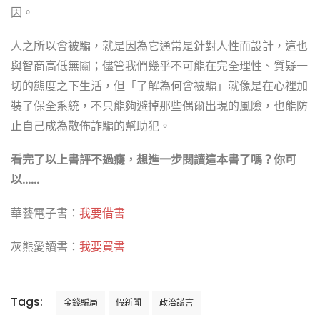
因。
人之所以會被騙，就是因為它通常是針對人性而設計，這也
與智商高低無關；儘管我們幾乎不可能在完全理性、質疑一
切的態度之下生活，但「了解為何會被騙」就像是在心裡加
裝了保全系統，不只能夠避掉那些偶爾出現的風險，也能防
止自己成為散佈詐騙的幫助犯。
看完了以上書評不過癮，想進一步閱讀這本書了嗎？你可
以……
華藝電子書：
我要借書
灰熊愛讀書：
我要買書
Tags:
金錢騙局
假新聞
政治謊言