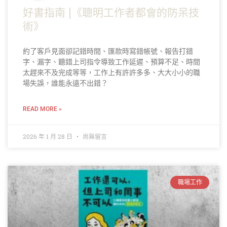
好書指南 |《聰明工作者都會的防呆技
術》
約了客戶見面卻記錯時間、匯款時寫錯帳號、報告打錯
字、漏字、聽錯上司指令導致工作延遲、預算不足、時間
太趕來不及完成等等，工作上有許許多多、大大小小的職
場失誤，誰能永遠不出錯？
READ MORE »
2026 年 1 月 28 日
尚無留言
職場工作