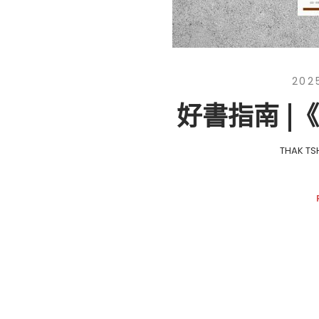
202
好書指南 |
THAK TS