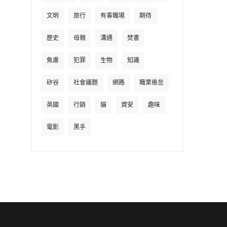
文明
旅行
有毒職場
期待
歷史
母親
溝通
焚書
焦慮
犯罪
生物
知識
矽谷
社會議題
網路
職業倦怠
英國
行銷
貓
資安
趣味
電影
黑手