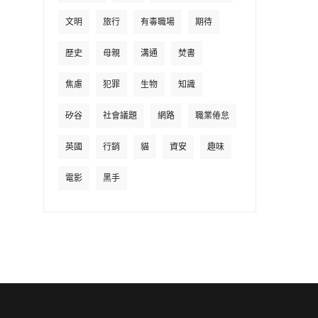
文明
旅行
有毒職場
期待
歷史
母親
溝通
焚書
焦慮
犯罪
生物
知識
矽谷
社會議題
網路
職業倦怠
英國
行銷
貓
資安
趣味
電影
黑手