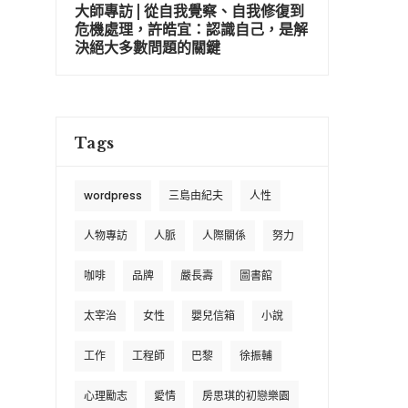
大師專訪 | 從自我覺察、自我修復到
危機處理，許皓宜：認識自己，是解
決絕大多數問題的關鍵
Tags
wordpress
三島由紀夫
人性
人物專訪
人脈
人際關係
努力
咖啡
品牌
嚴長壽
圖書館
太宰治
女性
嬰兒信箱
小說
工作
工程師
巴黎
徐振輔
心理勵志
愛情
房思琪的初戀樂園