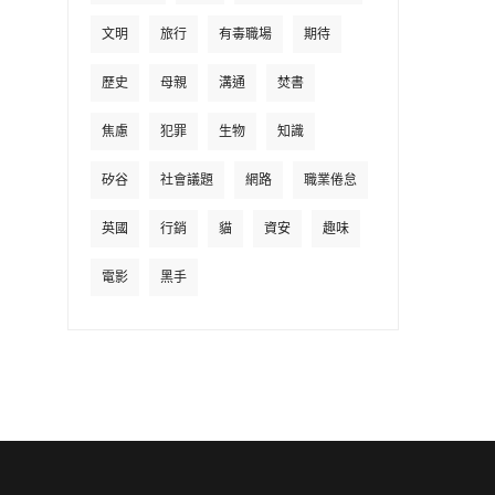
文明
旅行
有毒職場
期待
歷史
母親
溝通
焚書
焦慮
犯罪
生物
知識
矽谷
社會議題
網路
職業倦怠
英國
行銷
貓
資安
趣味
電影
黑手