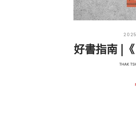
202
好書指南 |
THAK TS