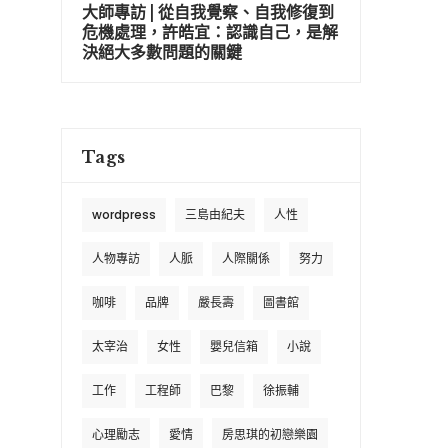
大師專訪 | 從自我覺察、自我修復到
危機處理，許皓宜：認識自己，是解
決絕大多數問題的關鍵
Tags
wordpress
三島由紀夫
人性
人物專訪
人脈
人際關係
努力
咖啡
品牌
嚴長壽
圖書館
太宰治
女性
嬰兒信箱
小說
工作
工程師
巴黎
徐振輔
心理勵志
愛情
房思琪的初戀樂園