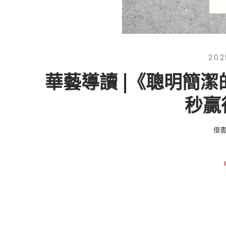
202
華藝導讀 |《聰明簡潔
秒贏
借