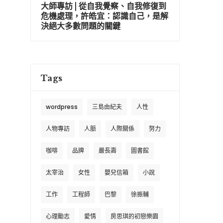
大師專訪 | 從自我覺察、自我修復到
危機處理，許皓宜：認識自己，是解
決絕大多數問題的關鍵
Tags
wordpress
三島由紀夫
人性
人物專訪
人脈
人際關係
努力
咖啡
品牌
嚴長壽
圖書館
太宰治
女性
嬰兒信箱
小說
工作
工程師
巴黎
徐振輔
心理勵志
愛情
房思琪的初戀樂園