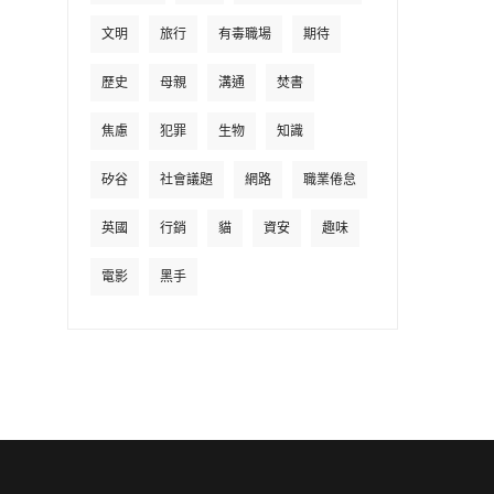
文明
旅行
有毒職場
期待
歷史
母親
溝通
焚書
焦慮
犯罪
生物
知識
矽谷
社會議題
網路
職業倦怠
英國
行銷
貓
資安
趣味
電影
黑手