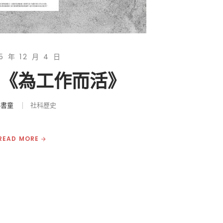
5 年 12 月 4 日
|《為工作而活》
小書童
社科歷史
READ MORE