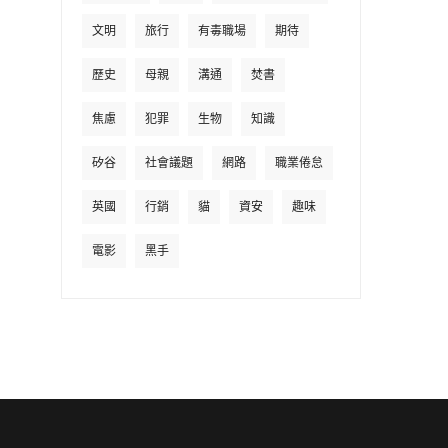
文明
旅行
有毒職場
期待
歷史
母親
溝通
焚書
焦慮
犯罪
生物
知識
矽谷
社會議題
網路
職業倦怠
英國
行銷
貓
資安
趣味
電影
黑手