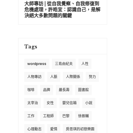
大師專訪 | 從自我覺察、自我修復到
危機處理，許皓宜：認識自己，是解
決絕大多數問題的關鍵
Tags
wordpress
三島由紀夫
人性
人物專訪
人脈
人際關係
努力
咖啡
品牌
嚴長壽
圖書館
太宰治
女性
嬰兒信箱
小說
工作
工程師
巴黎
徐振輔
心理勵志
愛情
房思琪的初戀樂園