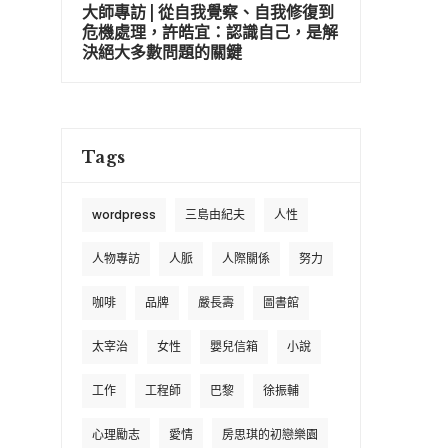
大師專訪 | 從自我覺察、自我修復到
危機處理，許皓宜：認識自己，是解
決絕大多數問題的關鍵
Tags
wordpress
三島由紀夫
人性
人物專訪
人脈
人際關係
努力
咖啡
品牌
嚴長壽
圖書館
太宰治
女性
嬰兒信箱
小說
工作
工程師
巴黎
徐振輔
心理勵志
愛情
房思琪的初戀樂園