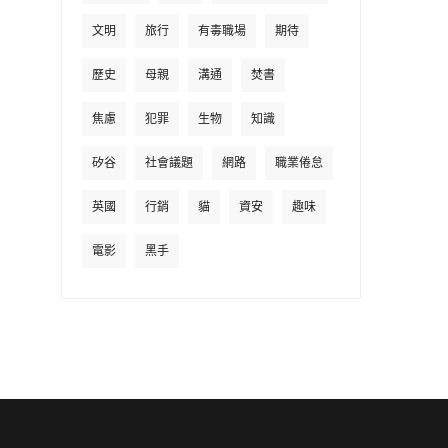
文明
旅行
有毒職場
期待
歷史
母親
溝通
焚書
焦慮
犯罪
生物
知識
矽谷
社會議題
網路
職業倦怠
英國
行銷
貓
資安
趣味
電影
黑手