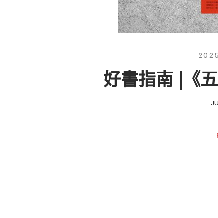
202
好書指南 |《
J