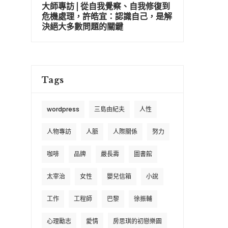
大師專訪 | 從自我覺察、自我修復到
危機處理，許皓宜：認識自己，是解
決絕大多數問題的關鍵
Tags
wordpress
三島由紀夫
人性
人物專訪
人脈
人際關係
努力
咖啡
品牌
嚴長壽
圖書館
太宰治
女性
嬰兒信箱
小說
工作
工程師
巴黎
徐振輔
心理勵志
愛情
房思琪的初戀樂園