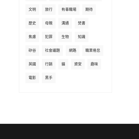
文明
旅行
有毒職場
期待
歷史
母親
溝通
焚書
焦慮
犯罪
生物
知識
矽谷
社會議題
網路
職業倦怠
英國
行銷
貓
資安
趣味
電影
黑手