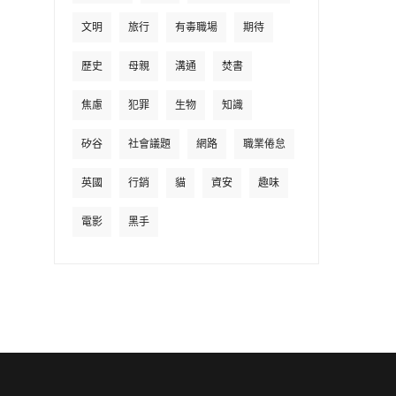
文明
旅行
有毒職場
期待
歷史
母親
溝通
焚書
焦慮
犯罪
生物
知識
矽谷
社會議題
網路
職業倦怠
英國
行銷
貓
資安
趣味
電影
黑手