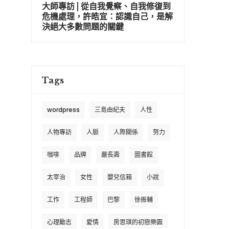
大師專訪 | 從自我覺察、自我修復到
危機處理，許皓宜：認識自己，是解
決絕大多數問題的關鍵
Tags
wordpress
三島由紀夫
人性
人物專訪
人脈
人際關係
努力
咖啡
品牌
嚴長壽
圖書館
太宰治
女性
嬰兒信箱
小說
工作
工程師
巴黎
徐振輔
心理勵志
愛情
房思琪的初戀樂園