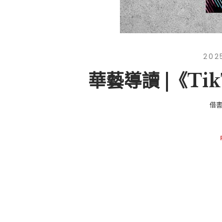
202
華藝導讀 |《Ti
借