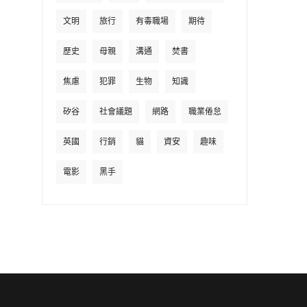
文明
旅行
有毒職場
期待
歷史
母親
溝通
焚書
焦慮
犯罪
生物
知識
矽谷
社會議題
網路
職業倦怠
英國
行銷
貓
資安
趣味
電影
黑手