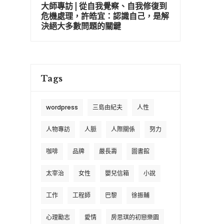
大師專訪 | 從自我覺察、自我修復到
危機處理，許皓宜：認識自己，是解
決絕大多數問題的關鍵
Tags
wordpress
三島由紀夫
人性
人物專訪
人脈
人際關係
努力
咖啡
品牌
嚴長壽
圖書館
太宰治
女性
嬰兒信箱
小說
工作
工程師
巴黎
徐振輔
心理勵志
愛情
房思琪的初戀樂園