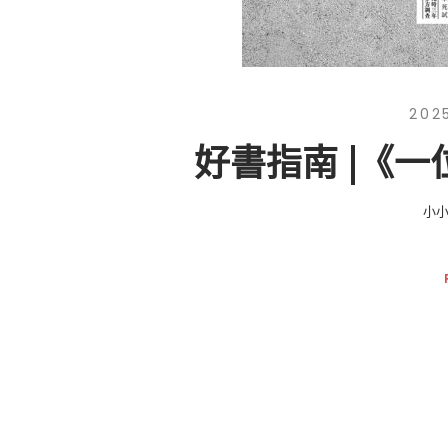
202
好書指南 |《
小