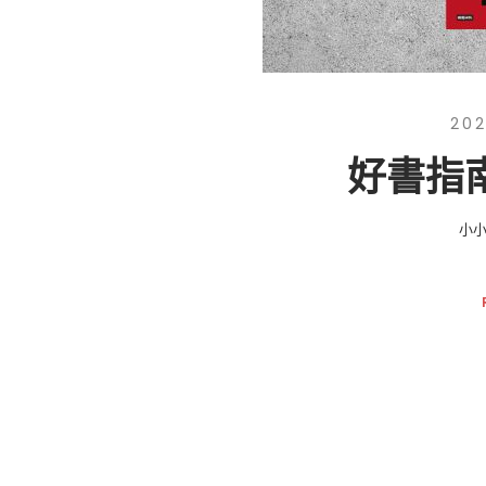
202
好書指南
小