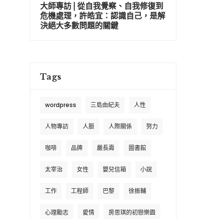
大師專訪 | 從自我覺察、自我修復到
危機處理，許皓宜：認識自己，是解
決絕大多數問題的關鍵
Tags
wordpress
三島由紀夫
人性
人物專訪
人脈
人際關係
努力
咖啡
品牌
嚴長壽
圖書館
太宰治
女性
嬰兒信箱
小說
工作
工程師
巴黎
徐振輔
心理勵志
愛情
房思琪的初戀樂園