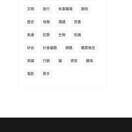
文明
旅行
有毒職場
期待
歷史
母親
溝通
焚書
焦慮
犯罪
生物
知識
矽谷
社會議題
網路
職業倦怠
英國
行銷
貓
資安
趣味
電影
黑手