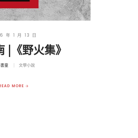
6 年 1 月 13 日
 |《野火集》
小書童
文學小說
READ MORE