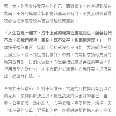
第一步，先學會接受現在的自己，面對當下。作者提到所有
負面、不好的成癮症狀和情緒都其來有自，不要妄想去看幾
次心理治療或看幾本書就能痊癒或擺脫。
「人生就是一爛字，成千上萬的壞東西應運而生，纏著我們
不放，把我們攪得一團亂，既不公平，也毫無道理。」
一旦
你接受這個事實，擺脫上隱症就沒有不可能，要減緩或戒除
上癮症狀，並不是從自我批評、懲罰，或是祈求誘你成癮的
壞東西有朝一日消失做起，而是要接受癮頭存在的事實，你
得用盡全力對付它，才不會把力氣浪費在自我怪罪、虛假希
望、絕望與自憐上。
全書共十個章節，針對十個該死、常見的目標提出有別以往
的見解、案例與解決之道，像是該死的做更好的自己、自
尊、公平正義、熱心助人、心平氣和、真愛無敵、溝通、天
下無不是的父母、混蛋和治療，每個討論都直搗人心、突破