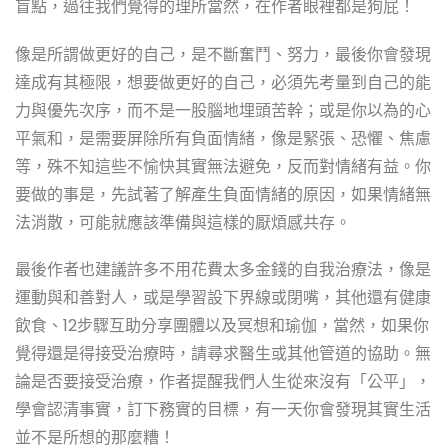
盲點，過往我們覺得的理所當然，在作者眼裡都是狗屁！
像是所謂做更好的自己，是不斷奮鬥、努力，最後你會發現
達成有其極限，想要做更好的自己，必須先考量到自己的能
力與優先次序，而不是一股腦地埋頭苦幹；或是你以為的心
平氣和，是需要屏除所有負面情緒，像是緊張、恐懼、焦慮
等，殊不知這些不愉快其實無法避免，反而對情緒有益。你
要做的事是，先試著了解產生負面情緒的原因，如果情緒無
法消散，可能就應該準備與這樣的厭煩感共存。
最後作者也建議許多不用花費太多金錢的自我治療法，像是
運動與和善對人，或是學習設下界線或閉嘴，其他還有健康
飲食、12步驟互助分享團體以及冥想和瑜伽，當然，如果你
覺得還是得接受治療時，請尋求醫生或其他管道的協助。無
論是否要接受治療，作者提醒我們人生從來沒有「公平」，
學會認清事實，訂下務實的目標，有一天你會發現其實生活
並不是所想的那麼糟！