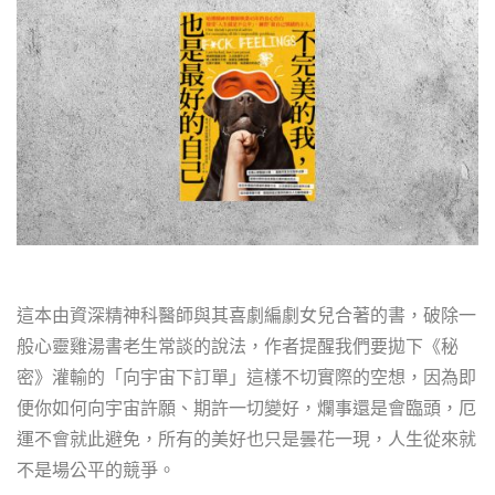
這本由資深精神科醫師與其喜劇編劇女兒合著的書，破除一
般心靈雞湯書老生常談的說法，作者提醒我們要拋下《秘
密》灌輸的「向宇宙下訂單」這樣不切實際的空想，因為即
便你如何向宇宙許願、期許一切變好，爛事還是會臨頭，厄
運不會就此避免，所有的美好也只是曇花一現，人生從來就
不是場公平的競爭。