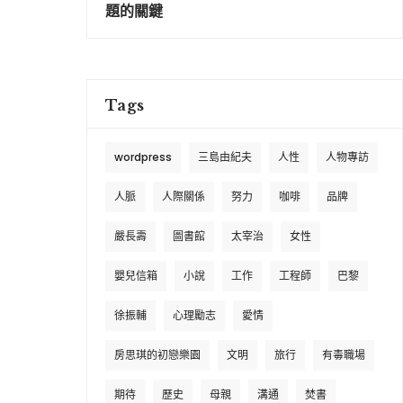
題的關鍵
Tags
wordpress
三島由紀夫
人性
人物專訪
人脈
人際關係
努力
咖啡
品牌
嚴長壽
圖書館
太宰治
女性
嬰兒信箱
小說
工作
工程師
巴黎
徐振輔
心理勵志
愛情
房思琪的初戀樂園
文明
旅行
有毒職場
期待
歷史
母親
溝通
焚書