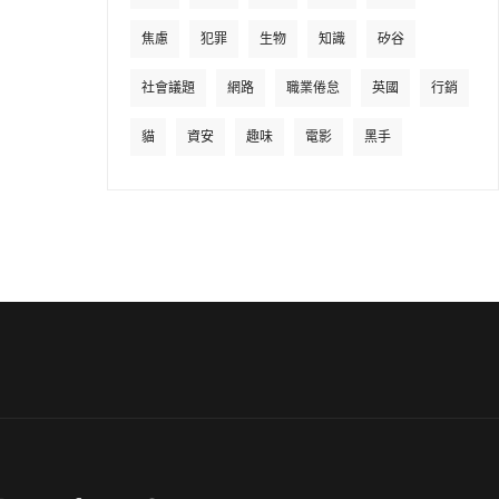
焦慮
犯罪
生物
知識
矽谷
社會議題
網路
職業倦怠
英國
行銷
貓
資安
趣味
電影
黑手