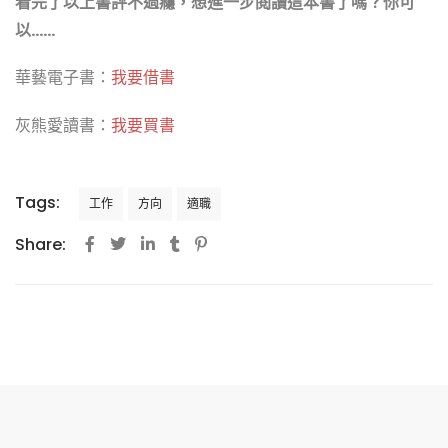
看完了以上書評不過癮，想進一步閱讀這本書了嗎？你可
以……
華藝電子書：
我要借書
灰熊愛讀書：
我要買書
Tags:
工作
方向
適職
Share: