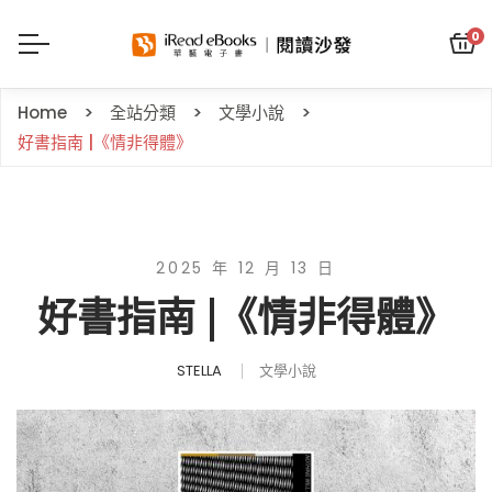
0
Home
全站分類
文學小說
好書指南 |《情非得體》
2025 年 12 月 13 日
好書指南 |《情非得體》
STELLA
文學小說