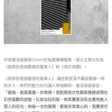
作者羅浥薇薇將OKAPI的每週專欄匯集，兩大主題分別為
《致那些使我動情的破美人》和《情非得體》。
《致那些使我動情的破美人》 講述那放蕩不羈卻風靡一時
的女人，她們的魅力如何讓人神魂顛倒，羅浥薇薇曾說：
「破格，就是異端，非常規。我對那些女性都是曾經或現在
仍然喜歡的狀態。比如法拉利姐，她其實是沒有自覺地進入
眾人的目光，她每一次的展現，都是非常真心的，我覺得可