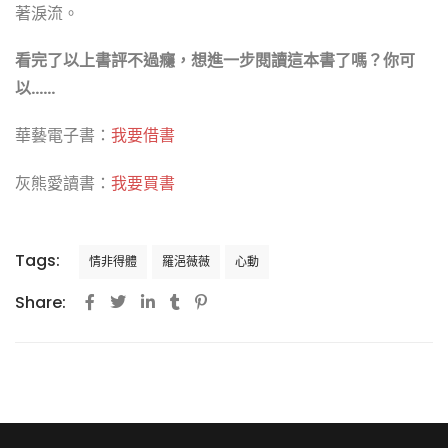
著淚流。
看完了以上書評不過癮，想進一步閱讀這本書了嗎？你可
以……
華藝電子書：
我要借書
灰熊愛讀書：
我要買書
Tags:
情非得體
羅浥薇薇
心動
Share: