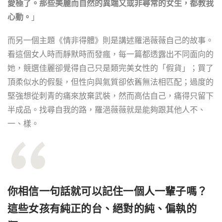
愛極了。那些美麗而自然的異端又或非尋常的女生，都教我
心動。
」
而另一個主題《情非得體》則是講述羅浥薇薇自己的故事。
看這個女人時而靜默時而發瘋，每一篇都透露出不同面向的
她，競選佳麗卻覺得自己只是類完美女性的「假貨」；買了
頂柔似水的假髮，但性向與氣質卻依舊無法相匹配；過度的
堅強想從刺青的痛來放棄武裝，然而高估自己，痛得只留下
半成品。找尋自我的路，羅浥薇薇就是能夠跟其他人不、
一、樣。
你相信一句話就可以記住一個人一輩子嗎？
這些女孩有純正的台、絕對的純、偏執的