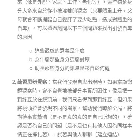
來（像是外貌、家庭、工作、老化等），這些嫌棄身
分大多來自於從小被灌輸的觀念（只要體重上升，父
母就會不斷提醒自己變胖了要少吃點，造成對體重的
自卑），可以透過詢問以下三個問題來找出引發自卑
的原因
這些觀感的意義是什麼
為什麼那些身分這麼討厭
助長那些身分的訊息是來自於何處
練習思辨覺察
：當我們發現自卑出現時，如果拿顯微
鏡觀察時，會不自覺地被部分事實所困住，像是把一
顆綠豆放在鏡頭前，我們只看得到那顆綠豆，但如果
將鏡頭拉會發現不同的場景，幫助我們瞭解全局，將
期待事實釐清（是不是真的真的是自己所想的），確
認是否為自己的問題（是不是也有其他人因為同樣事
情正在掙扎著），試著與他人聊聊（建立連結）