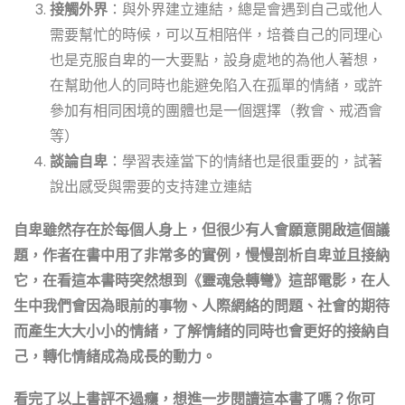
接觸外界
：與外界建立連結，總是會遇到自己或他人
需要幫忙的時候，可以互相陪伴，培養自己的同理心
也是克服自卑的一大要點，設身處地的為他人著想，
在幫助他人的同時也能避免陷入在孤單的情緒，或許
參加有相同困境的團體也是一個選擇（教會、戒酒會
等）
談論自卑
：學習表達當下的情緒也是很重要的，試著
說出感受與需要的支持建立連結
自卑雖然存在於每個人身上，但很少有人會願意開啟這個議
題，作者在書中用了非常多的實例，慢慢剖析自卑並且接納
它，在看這本書時突然想到《靈魂急轉彎》這部電影，在人
生中我們會因為眼前的事物、人際網絡的問題、社會的期待
而產生大大小小的情緒，了解情緒的同時也會更好的接納自
己，轉化情緒成為成長的動力。
看完了以上書評不過癮，想進一步閱讀這本書了嗎？你可