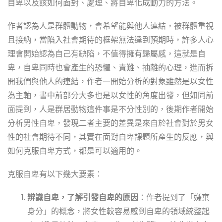
自卑以及該如何面對、處理、將自卑化成動力的方法。
作者認為人是群體動物，會希望能與他人連結，被群體重視
且接納，當陷入社會期待的框架無法達到預期時，許多人心
理會開始認為自己有缺陷，不值得擁有歸屬感，這就是自
卑，自卑同時也會產生的恐懼、責難、抽離的心理，進而拆
開我們與他人的連結，作者一開始分析的對象雖然是以女性
為主軸，書中前部分大多也是以女性的角度出發，但如同前
面提到，人是群居動物這件事是不分性別的，後期作者開始
分析男性自卑，發現二者主要的差異是來自於社會對於男女
性的社會期待不同，其實在面對自卑課題所產生的反應，與
如何克服自卑方式，都是可以適用的。
克服自卑有以下幾大要素：
辨識自卑，了解引發自卑的原因
：作者提到了「嫌棄
身分」的概念，將女性較容易感到自卑的領域統整起