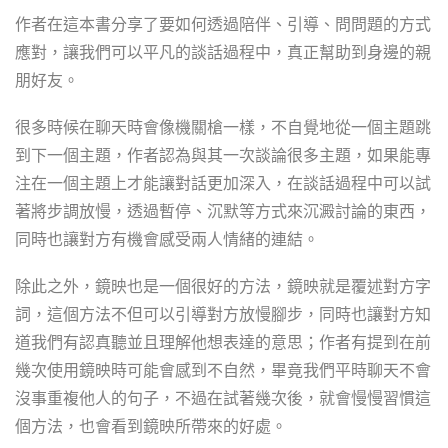
作者在這本書分享了要如何透過陪伴、引導、問問題的方式
應對，讓我們可以平凡的談話過程中，真正幫助到身邊的親
朋好友。
很多時候在聊天時會像機關槍一樣，不自覺地從一個主題跳
到下一個主題，作者認為與其一次談論很多主題，如果能專
注在一個主題上才能讓對話更加深入，在談話過程中可以試
著將步調放慢，透過暫停、沉默等方式來沉澱討論的東西，
同時也讓對方有機會感受兩人情緒的連結。
除此之外，鏡映也是一個很好的方法，鏡映就是覆述對方字
詞，這個方法不但可以引導對方放慢腳步，同時也讓對方知
道我們有認真聽並且理解他想表達的意思；作者有提到在前
幾次使用鏡映時可能會感到不自然，畢竟我們平時聊天不會
沒事重複他人的句子，不過在試著幾次後，就會慢慢習慣這
個方法，也會看到鏡映所帶來的好處。