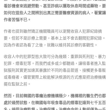
看診機會來逃避勞動、甚至詐病以獲取休息時間或藥物，要
如何在這些人之間辨別出真正需要醫療資源的病人，著實讓
作者苦惱不已。
作者也提到雖然矯正機關職員可以瀏覽收容人犯罪紀錄摘
要，但若不是診療上需要，基本上並不會去翻閱犯罪紀錄。
因為作者認為看了之後，就難以維持其診療的客觀性。
收容人中的犯罪型態大致可分為幾類：重罪與死刑犯、暴力
犯罪、煙毒犯等。而我們或多或少都聽過，讓吸毒者進入監
獄服刑其實更加速其暴露於不同的毒品管道、接觸更多毒販
或毒癮者，儘管實際上較能解決根源的方式應是把治療機構
擺在監獄之前。
然而，目前韓國的毒癮治療機構極少，機構裡的醫生們也都
處於過勞狀態，在韓國每年吸食毒品的煙毒犯達到七千五百
名，接受治療監督、治療保護、治療命令的人數卻僅為一千