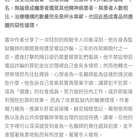
名，無論是成癮患者還是其他精神病患者，與患者人數相
比，治療機構的數量完全是杯水車薪，也因此造成毒品供應
鏈的惡性循環。
書中作者分享了一次特別的經驗令人印象深刻，他在身為監
獄醫師的期間曾經遭受電話詐騙，三年的存款瞬間付之一
炬，遭逢打擊的隔日卻仍需要替罪犯們看病，他不禁設想若
電話詐騙的罪犯坐在診間裡自己會有多憤怒；然而他轉念一
想將憤怒先往肚裡吞，心想身為一名醫師能為這樣的情況做
些什麼，他告訴自己答案其實再簡單不過：讓罪犯不犯罪，
成為「健康」的社會成員，努力做好份內工作，或許即能達
到預防犯罪的效果。 而為了改善監獄內的醫療環境，作者
親力親為、推廣Ｂ肝疫苗接種、器官捐贈登記、藥物使用衛
教以及為公共保健醫師爭取合理的加班待遇。讀畢，在他的
文字裡可以深深感受到身為一名醫師的責任感與初衷，並不
會隨著執業地點而有所改變，著實令人敬佩。