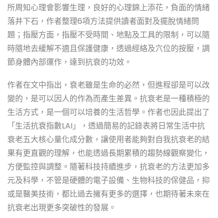
所周知心理會影響生理，良好的心理錦上添花，負面的情緒
落井下石，作者整理6項方法提供讀者面對及擺脫情緒問
題；指壓方面，指壓不受時間、地點及工具的限制，可以隨
時隨地去緩解不適且保護健康，透過經絡及穴位的按壓，調
節身體內部運作，達到抗衰的功效。
作者在文中指出，衰老雖是生命的必然，但進程卻是可以改
變的，是可以因人的作為而產生差異。抗衰老是一種積極的
生活方式，是一個可以培養的生活哲學。作者也因此提出了
「生活抗衰指數LAI」，透過簡易的記錄表將日常生活中抗
衰老五大核心量化成分數，讓使用者能夠對自我抗衰老的結
果有更直觀的理解，也能透過長期累積的趨勢線觀察變化，
方便監控與調整。隨著科技持續進步，抗衰老的方法更加多
元及科學，不管是硬體的電子設備、生物科技的保健品，抑
或是醫美技術，都比過去擁有更多的選擇，也期待著未來在
抗衰老出現更多突破性的發展。