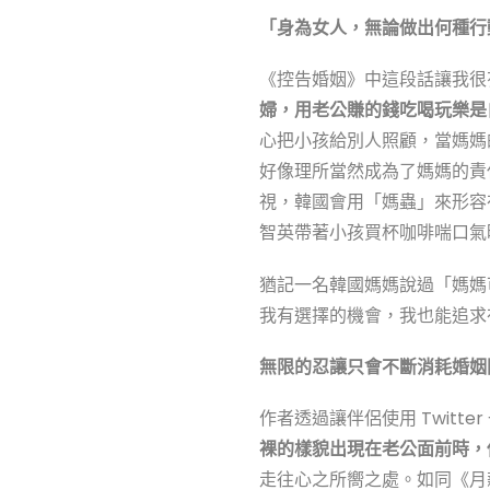
「身為女人，無論做出何種行
《控告婚姻》中這段話讓我很
婦，用老公賺的錢吃喝玩樂是
心把小孩給別人照顧，當媽媽
好像理所當然成為了媽媽的責
視，韓國會用「媽蟲」來形容
智英帶著小孩買杯咖啡喘口氣
猶記一名韓國媽媽說過「媽媽
我有選擇的機會，我也能追求
無限的忍讓只會不斷消耗婚姻
作者透過讓伴侶使用 Twit
裸的樣貌出現在老公面前時，
走往心之所嚮之處。如同《月