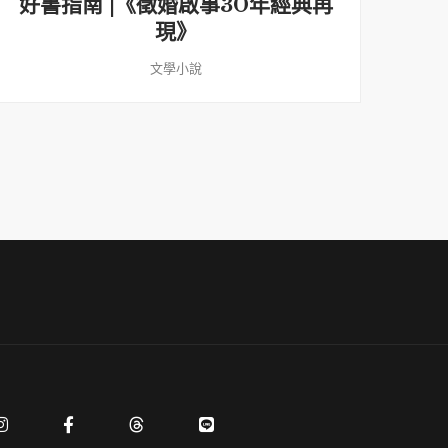
好書指南 |《徵婚啟事30年經典再
好
現》
文學小說