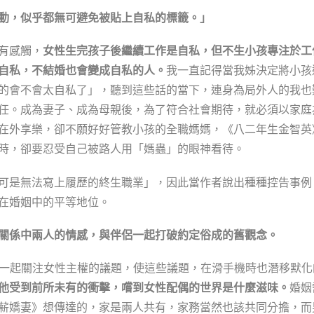
動，似乎都無可避免被貼上自私的標籤。」
有感觸，
女性生完孩子後繼續工作是自私，但不生小孩專注於工
自私，不結婚也會變成自私的人。
我一直記得當我姊決定將小孩
的會不會太自私了」，聽到這些話的當下，連身為局外人的我也
任。成為妻子、成為母親後，為了符合社會期待，就必須以家庭
在外享樂，卻不願好好管教小孩的全職媽媽，《八二年生金智英
時，卻要忍受自己被路人用「媽蟲」的眼神看待。
可是無法寫上履歷的終生職業」，因此當作者說出種種控告事例
在婚姻中的平等地位。
關係中兩人的情感，與伴侶一起打破約定俗成的舊觀念。
ter 一起關注女性主權的議題，使這些議題，在滑手機時也潛移默
他受到前所未有的衝擊，嚐到女性配偶的世界是什麼滋味。
婚姻
薪嬌妻》想傳達的，家是兩人共有，家務當然也該共同分擔，而