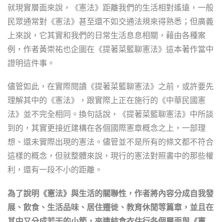
就現實層面來說，《憲法》距離我們的生活相對遙遠，一般
民眾通常對《憲法》甚至還不如交通法規來得熟悉；但廣義
上來說，它其實和我們的日常生活息息相關，藉由各種案
例，作者黃崇祐也企圖在《提著菜籃聊憲法》這本著作當中
證明這件事。
儘管如此，在實際閱讀《提著菜籃聊憲法》之前，或許要先
理解其中的《憲法》，跟實際上正在施行的《中華民國憲
法》並不完全相同。換句話說，《提著菜籃聊憲法》中所談
到的，其實更接近建構在各個國際憲章概念之上，一部理
想、還未實際出現的憲法。儘管並不是所有的條文都不符合
這樣的概念，但就整體來說，現行的憲法對照書中的那些權
利，還有一段不小的距離。
為了說明《憲法》與生活的關聯性，作者將內容分成自我發
展、飲食、生活品味、居住遷徙、教育休閒等篇章，並且在
其中又分成若干的小節，來連結食衣住行各個層面與《憲