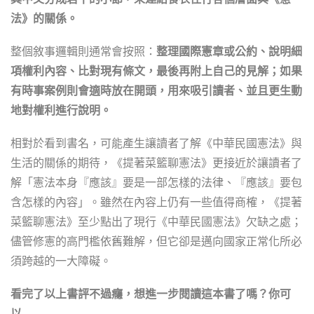
法》的關係。
整個敘事邏輯則通常會按照：
整理國際憲章或公約、說明細
項權利內容、比對現有條文，最後再附上自己的見解；如果
有時事案例則會適時放在開頭，用來吸引讀者、並且更生動
地對權利進行說明。
相對於看到書名，可能產生讓讀者了解《中華民國憲法》與
生活的關係的期待，《提著菜籃聊憲法》更接近於讓讀者了
解「憲法本身『應該』要是一部怎樣的法律、『應該』要包
含怎樣的內容」。雖然在內容上仍有一些值得商榷，《提著
菜籃聊憲法》至少點出了現行《中華民國憲法》欠缺之處；
儘管修憲的高門檻依舊難解，但它卻是邁向國家正常化所必
須跨越的一大障礙。
看完了以上書評不過癮，想進一步閱讀這本書了嗎？你可
以……