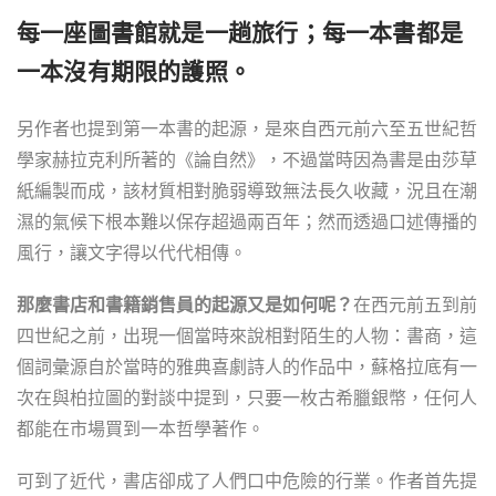
每一座圖書館就是一趟旅行；每一本書都是
一本沒有期限的護照。
另作者也提到第一本書的起源，是來自西元前六至五世紀哲
學家赫拉克利所著的《論自然》，不過當時因為書是由莎草
紙編製而成，該材質相對脆弱導致無法長久收藏，況且在潮
濕的氣候下根本難以保存超過兩百年；然而透過口述傳播的
風行，讓文字得以代代相傳。
那麼書店和書籍銷售員的起源又是如何呢？
在西元前五到前
四世紀之前，出現一個當時來說相對陌生的人物：書商，這
個詞彙源自於當時的雅典喜劇詩人的作品中，蘇格拉底有一
次在與柏拉圖的對談中提到，只要一枚古希臘銀幣，任何人
都能在市場買到一本哲學著作。
可到了近代，書店卻成了人們口中危險的行業。作者首先提