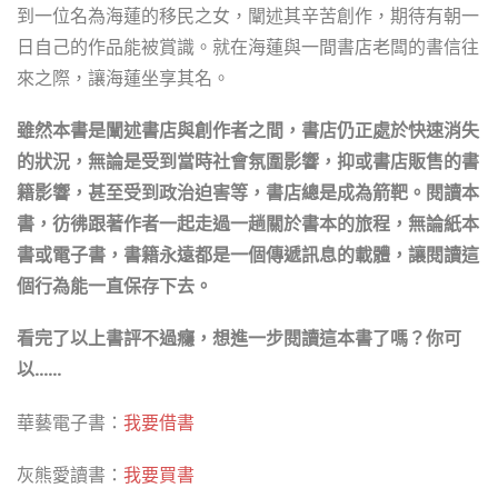
到一位名為海蓮的移民之女，闡述其辛苦創作，期待有朝一
日自己的作品能被賞識。就在海蓮與一間書店老闆的書信往
來之際，讓海蓮坐享其名。
雖然本書是闡述書店與創作者之間，書店仍正處於快速消失
的狀況，無論是受到當時社會氛圍影響，抑或書店販售的書
籍影響，甚至受到政治迫害等，書店總是成為箭靶。閱讀本
書，彷彿跟著作者一起走過一趟關於書本的旅程，無論紙本
書或電子書，書籍永遠都是一個傳遞訊息的載體，讓閱讀這
個行為能一直保存下去。
看完了以上書評不過癮，想進一步閱讀這本書了嗎？你可
以……
華藝電子書：
我要借書
灰熊愛讀書：
我要買書