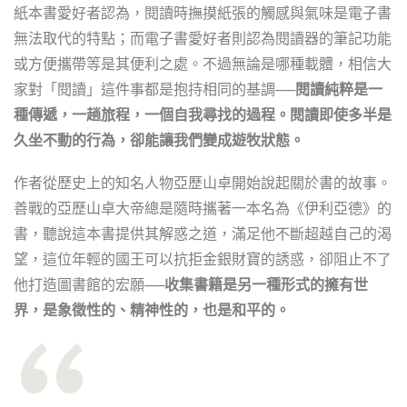
紙本書愛好者認為，閱讀時撫摸紙張的觸感與氣味是電子書
無法取代的特點；而電子書愛好者則認為閱讀器的筆記功能
或方便攜帶等是其便利之處。不過無論是哪種載體，相信大
家對「閱讀」這件事都是抱持相同的基調──
閱讀純粹是一
種傳遞，一趟旅程，一個自我尋找的過程。閱讀即使多半是
久坐不動的行為，卻能讓我們變成遊牧狀態。
作者從歷史上的知名人物亞歷山卓開始說起關於書的故事。
善戰的亞歷山卓大帝總是隨時攜著一本名為《伊利亞德》的
書，聽說這本書提供其解惑之道，滿足他不斷超越自己的渴
望，這位年輕的國王可以抗拒金銀財寶的誘惑，卻阻止不了
他打造圖書館的宏願──
收集書籍是另一種形式的擁有世
界，是象徵性的、精神性的，也是和平的。