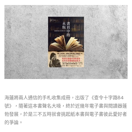
海蓮將兩人通信的手札收集成冊，出版了《查令十字路84
號》，隨著這本書聲名大噪，終於近幾年電子書與閱讀器蓬
勃發展，於是三不五時就會挑起紙本書與電子書彼此愛好者
的爭論。