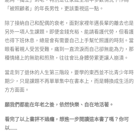
「被照顧者」的年長男性，更該重視這一點。
除了接納自己和配偶的衰老，面對家裡年邁長輩的離去也是
另外一項人生課題。即便金錢充裕、能請看護代勞，但看護
也得下班休息，總是會有需要自己上手幫忙照護的時刻。當
眼看著親人受苦受難，痛到一直流淚而自己卻無能為力，那
種情緒上的無助和煎熬，往往會比身體勞累更讓人崩潰。
當走到了退休的人生第三階段，要學的東西並不比青少年時
期少，只是課題不再單單集中在書本上，而是轉換成生活的
方方面面。
願我們都能在年老之後，依然快樂、自在地活著。
看完了以上書評不過癮，想進一步閱讀這本書了嗎？你可
以……