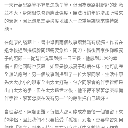
一天行萬里路算不算是運動？算，但因為走路對腿部的刺激
並不大，身體很快會適應此強度，無法抵銷年齡增加所帶來
的衰退，因此還是需要適度地加入一些重量訓練來維持體
能。
在健康的議題上，書中舉例兩個故事讓我滿有感觸。作者在
退休後遇到攝護腺問題需要急診、開刀，術後回家多仰賴妻
子的照顧——從幫忙洗頭到煮一日三餐，他感到非常的幸
福。但他同時也反思，如果是換成妻子臥病在床，他可能完
全無法應對。另一個故事則提到了一位大學同學，生活中原
先大大小小的瑣事全由太太打點，包含同學會的伴手禮都是
出自太太的手，但在太太過世之後，他不得不學著怎麼準備
伴手禮，學著怎麼在沒有另一半的餘生把自己過好。
自理容易、照顧更難。每個人都可能成為最後一個被留下來
的伴侶，因此我們不只要接受「孤獨」到老，更要學習如何
能夠「獨立」到老。特別是在家庭生活中多數情況下作為