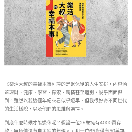
《樂活大叔的幸福本事》談的是退休後的人生安排，內容涵
蓋理財、健康、學習、探索、親情甚至道別，幾乎面面俱
到。雖然以我這個年紀來看似乎還早，但我很好奇不同世代
的生活樣貌，以及他們的思維與選擇。
到底什麼時候才能退休呢？假設一位25歲擁有4000萬存
款、無負債還有自主宅的年輕人，和一位65歲僅有50萬存