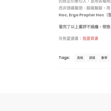
的既定印象切入，並用各種角
而非頭痛醫頭、腳痛醫腳，用
Hoc, Ergo Propter
看完了以上書評不過癮，想進
灰熊愛讀書：
我要買書
Tags:
真相
謬誤
數學