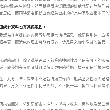
政府補貼產生懷疑，然而我覺得廣泛閱讀的好處就是在聆聽作者
套思維，而同時讀者根據自身經驗也能夠於其中汲取各種不同的
但統計資料也有其侷限性。
我認為作者提出的各種觀點都相當值得深思，像是性別這一章探
個事實，而造成的理由可能有很多，像是男女從小教養的差異、
探討的變因，除了職業差異、就業的連續性甚至是家庭間的選擇
域，即使她在其他區域可以得到更好的待遇，這些都是隱藏在這
在一九七一年，從高中開始就持續工作的一般美國女性收入是略
結果；男女平權這件事情已經吵了不下數十年，但到底什麼是平
落來做闡述，分別是都市、性別、學術、收入、種族以及第三世