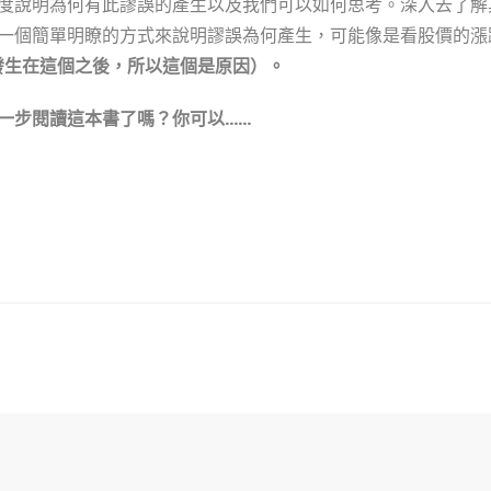
度說明為何有此謬誤的產生以及我們可以如何思考。深入去了解
一個簡單明瞭的方式來說明謬誤為何產生，可能像是看股價的漲
 Hoc（發生在這個之後，所以這個是原因）。
一步閱讀這本書了嗎？你可以……