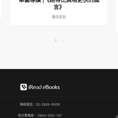
華藝導讀 |《跑得比真相更快的謠
言》
勵志成長
聯絡電話：02-2926-6006
免付費專線： 0800-000-747