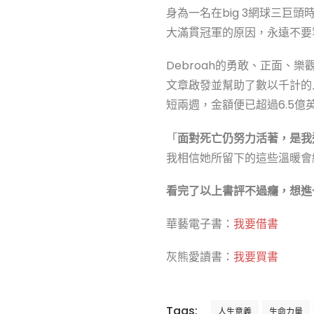
身為一名在big 3網球三
大滿貫冠軍的原因，永遠不要
Debroah的勇敢、正面、
文章啟發並幫助了數以千計的
短兩週，金額便已超過6.5億
「
面對死亡仍努力活著，是我
我相信她所留下的這些溫暖會
看完了以上書評不過癮，想進
華藝電子書：
我要借書
灰熊愛讀書：
我要買書
Tags:
人生意義
生命力量