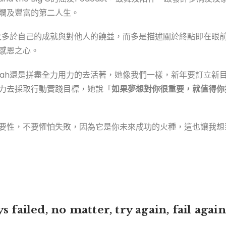
爛及豐富的第二人生。
著墨太多於自己的成就與對他人的饒益，而多是描述關於終點即在眼
感恩之心。
orah還是拼盡全力用力的去活著，她像我們一樣，新年要訂立新
力去採取行動實踐目標，她說「
如果夢想對你很重要，就值得你
要性，不要懼怕失敗，因為它是你未來成功的火種，這也讓我想到
 failed, no matter, try again, fail again,