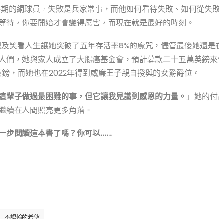
巨頭時期的網球員，失敗是兵家常事，而他如何看待失敗、如何從失
等待，你要開始才會變得厲害，而現在就是最好的時刻。
樂觀及笑看人生讓她突破了五年存活率8%的魔咒，儘管最後她還是
人們，她與家人成立了大腸癌基金會，預計募款二十五萬英鎊來
英鎊，而她也在2022年得到威廉王子親自授與的女爵爵位。
這輩子做過最困難的事，但它讓我見識到感恩的力量。
」她的付
繼續在人間照亮更多角落。
一步閱讀這本書了嗎？你可以……
不認輸的希望