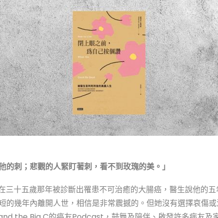
他的刺；悲觀的人緊盯著刺，看不到玫瑰的美。」
ames在三十五歲那年被診斷出罹患不可治癒的大腸癌，醫生說他的
短的幾年內離開人世，相信是非常震撼的。但她沒有選擇哀傷或
 and the Big C的癌友Podcast，鼓舞及陪伴、啟發許多