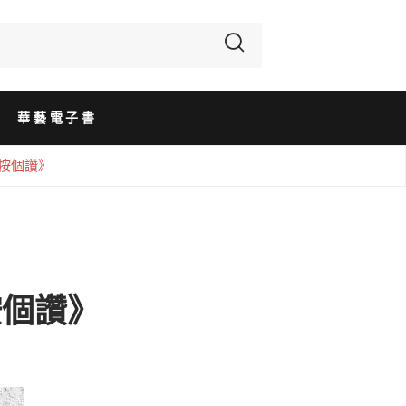
華藝電子書
己按個讚》
按個讚》