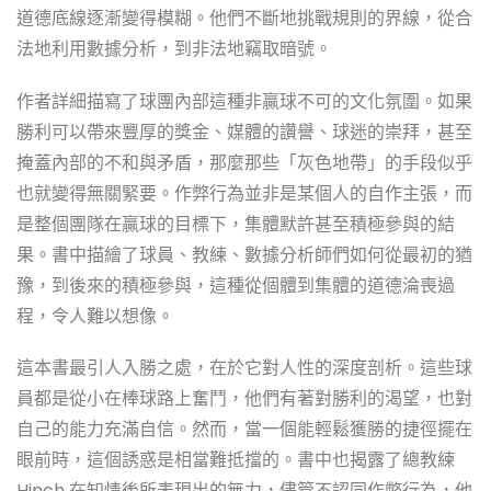
道德底線逐漸變得模糊。他們不斷地挑戰規則的界線，從合
法地利用數據分析，到非法地竊取暗號。
作者詳細描寫了球團內部這種非贏球不可的文化氛圍。如果
勝利可以帶來豐厚的獎金、媒體的讚譽、球迷的崇拜，甚至
掩蓋內部的不和與矛盾，那麼那些「灰色地帶」的手段似乎
也就變得無關緊要。作弊行為並非是某個人的自作主張，而
是整個團隊在贏球的目標下，集體默許甚至積極參與的結
果。書中描繪了球員、教練、數據分析師們如何從最初的猶
豫，到後來的積極參與，這種從個體到集體的道德淪喪過
程，令人難以想像。
這本書最引人入勝之處，在於它對人性的深度剖析。這些球
員都是從小在棒球路上奮鬥，他們有著對勝利的渴望，也對
自己的能力充滿自信。然而，當一個能輕鬆獲勝的捷徑擺在
眼前時，這個誘惑是相當難抵擋的。書中也揭露了總教練
Hinch 在知情後所表現出的無力，儘管不認同作弊行為，他