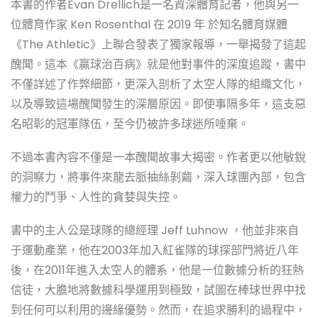
本書的作者Evan Drellich是一名資深體育記者，他與另一
位體育作家 Ken Rosenthal 在 2019 年 於知名體育媒體
《The Athletic》上聯合發表了獨家報導，一舉揭發了這起
醜聞。這本《贏球治百病》就是他對事件的深度追蹤，書中
不僅詳述了作弊細節，更深入剖析了太空人隊的組織文化，
以及導致這場醜聞發生的深層原因。即使事隔多年，這支惡
名昭彰的冠軍隊伍，至今仍被許多球迷所唾棄。
不過本書內容不僅是一本醜聞故事大揭密。作者更以他敏銳
的洞察力，將事件來龍去脈抽絲剝繭，深入球團內部，包含
權力的鬥爭、人性的貪婪與失控。
書中的主人公是球隊的總經理 Jeff Luhnow ，他並非來自
于運動產業，他在2003年加入紅雀隊的球探部門將近八年
後，在2011年進入太空人的體系，他是一位數據分析的狂熱
信徒，大膽地將數據科學運用到極致，試圖在棒球世界中找
到任何可以利用的邊緣優勢。然而，在追求勝利的過程中，