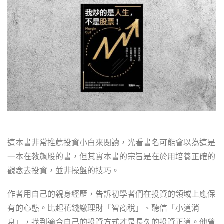
這本書非常推薦投資小白來閱讀，光看書名可能會以為這是
一本在教飆股的書，但其實本書的宗旨是在於用培養正確的
觀念去投資，並非操盤的技巧。
作者用自己的親身經歷，告訴初學者們在投資的領域上應保
有的心態。比起花錢繳理財「智商稅」、聽信「小道消
息」，找到適合自己的投資方式才是長久的投資正道。他曾