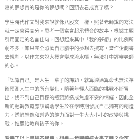
寫的夢想真的是你的夢想嗎？回頭去看成真了嗎？
學生時代作文對我來說就像八股文一樣，照著老師說的寫法
就一定會得高分。思考一個富含起承轉合的故事，根據主題
引用固定的名言佳句，回想起來其中「我的夢想」的比例所
剩不多，如果完全照著自己腦中的夢想去撰寫，當作企劃書
去規劃，以作文來說大概會變成流水帳，無法打中評審老師
的心。
「認識自己」是人生一輩子的課題，就算透過算命也無法準
確預測人生中的所有變化，隨著年輕人面臨的挑戰不斷冒
出，找不到自己目標的瓶頸將造成焦慮不安的情緒，因此全
新的翻轉教育應該幫助學生於在學時期發展自己獨有的創造
力，透過想像和創造的能力面對一生大大小小的改變與挑
戰，推薦給教育孩子的你。
看完了以上書評不過癮，想進一步閱讀這本書了嗎？你可