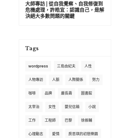
大師專訪 | 從自我覺察、自我修復到
危機處理，許皓宜：認識自己，是解
決絕大多數問題的關鍵
Tags
wordpress
三島由紀夫
人性
人物專訪
人脈
人際關係
努力
咖啡
品牌
嚴長壽
圖書館
太宰治
女性
嬰兒信箱
小說
工作
工程師
巴黎
徐振輔
心理勵志
愛情
房思琪的初戀樂園