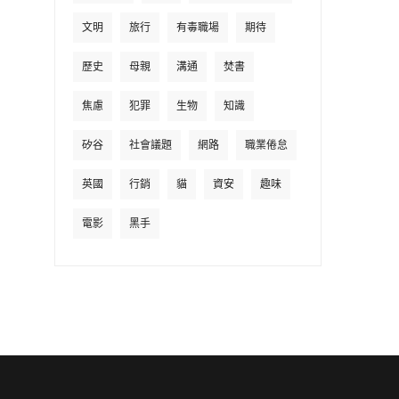
文明
旅行
有毒職場
期待
歷史
母親
溝通
焚書
焦慮
犯罪
生物
知識
矽谷
社會議題
網路
職業倦怠
英國
行銷
貓
資安
趣味
電影
黑手