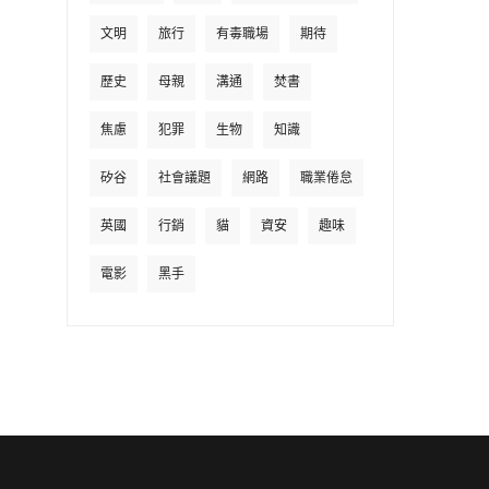
文明
旅行
有毒職場
期待
歷史
母親
溝通
焚書
焦慮
犯罪
生物
知識
矽谷
社會議題
網路
職業倦怠
英國
行銷
貓
資安
趣味
電影
黑手