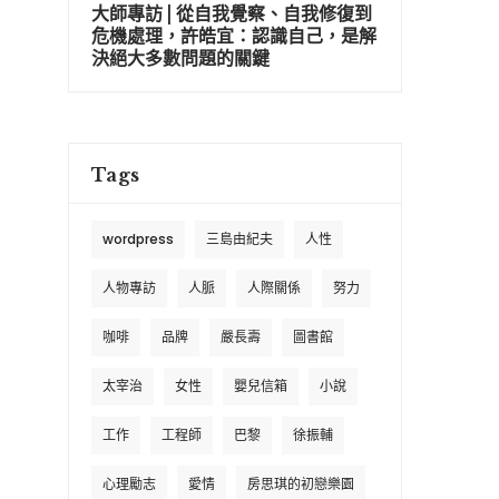
大師專訪 | 從自我覺察、自我修復到
危機處理，許皓宜：認識自己，是解
決絕大多數問題的關鍵
Tags
wordpress
三島由紀夫
人性
人物專訪
人脈
人際關係
努力
咖啡
品牌
嚴長壽
圖書館
太宰治
女性
嬰兒信箱
小說
工作
工程師
巴黎
徐振輔
心理勵志
愛情
房思琪的初戀樂園