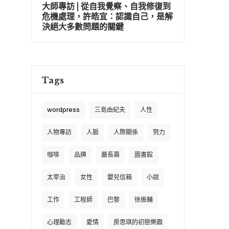
大師專訪 | 從自我覺察、自我修復到
危機處理，許皓宜：認識自己，是解
決絕大多數問題的關鍵
Tags
wordpress
三島由紀夫
人性
人物專訪
人脈
人際關係
努力
咖啡
品牌
嚴長壽
圖書館
太宰治
女性
嬰兒信箱
小說
工作
工程師
巴黎
徐振輔
心理勵志
愛情
房思琪的初戀樂園