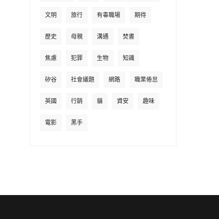
文明
旅行
有毒職場
期待
歷史
母親
溝通
焚書
焦慮
犯罪
生物
知識
矽谷
社會議題
網路
職業倦怠
英國
行銷
貓
資安
趣味
電影
黑手