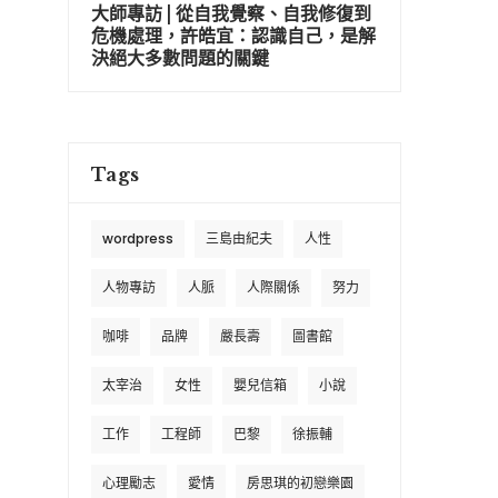
大師專訪 | 從自我覺察、自我修復到
危機處理，許皓宜：認識自己，是解
決絕大多數問題的關鍵
Tags
wordpress
三島由紀夫
人性
人物專訪
人脈
人際關係
努力
咖啡
品牌
嚴長壽
圖書館
太宰治
女性
嬰兒信箱
小說
工作
工程師
巴黎
徐振輔
心理勵志
愛情
房思琪的初戀樂園