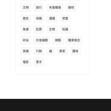
文明
旅行
有毒職場
期待
歷史
母親
溝通
焚書
焦慮
犯罪
生物
知識
矽谷
社會議題
網路
職業倦怠
英國
行銷
貓
資安
趣味
電影
黑手