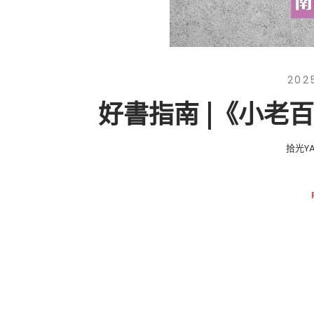
202
好書指南 |《小老
拾光YA