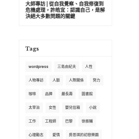
大師專訪 | 從自我覺察、自我修復到
危機處理，許皓宜：認識自己，是解
決絕大多數問題的關鍵
Tags
wordpress
三島由紀夫
人性
人物專訪
人脈
人際關係
努力
咖啡
品牌
嚴長壽
圖書館
太宰治
女性
嬰兒信箱
小說
工作
工程師
巴黎
徐振輔
心理勵志
愛情
房思琪的初戀樂園