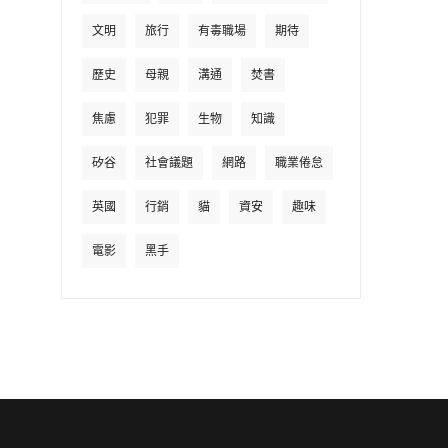
文明
旅行
有毒職場
期待
歷史
母親
溝通
焚書
焦慮
犯罪
生物
知識
矽谷
社會議題
網路
職業倦怠
英國
行銷
貓
資安
趣味
電影
黑手