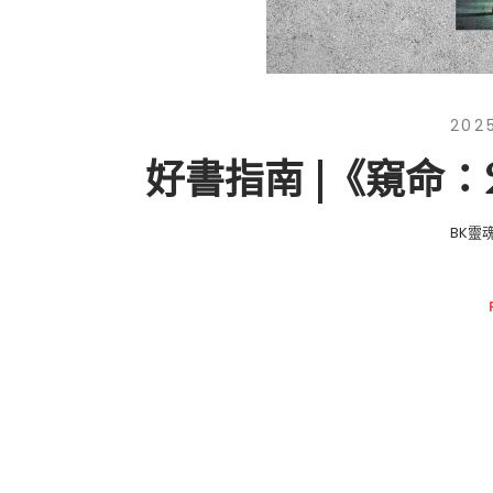
202
好書指南 |《窺命
BK靈