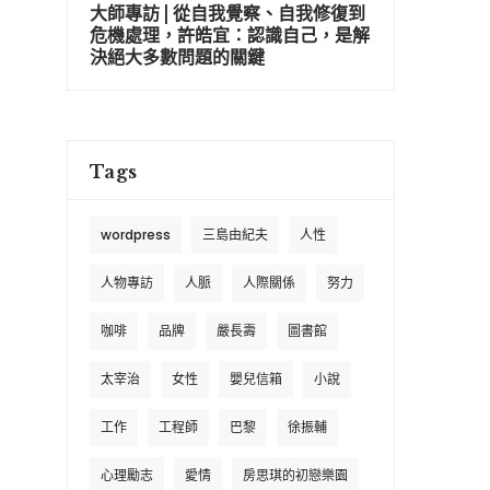
大師專訪 | 從自我覺察、自我修復到
危機處理，許皓宜：認識自己，是解
決絕大多數問題的關鍵
Tags
wordpress
三島由紀夫
人性
人物專訪
人脈
人際關係
努力
咖啡
品牌
嚴長壽
圖書館
太宰治
女性
嬰兒信箱
小說
工作
工程師
巴黎
徐振輔
心理勵志
愛情
房思琪的初戀樂園