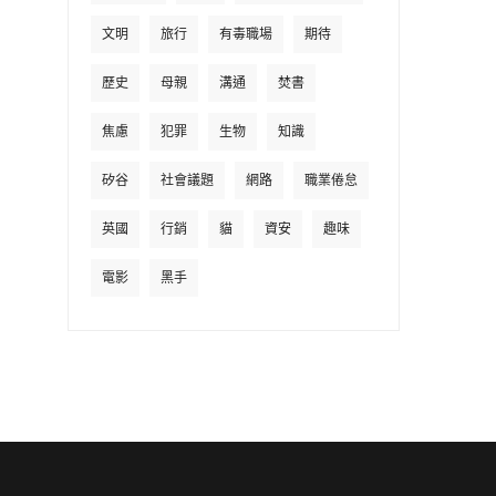
文明
旅行
有毒職場
期待
歷史
母親
溝通
焚書
焦慮
犯罪
生物
知識
矽谷
社會議題
網路
職業倦怠
英國
行銷
貓
資安
趣味
電影
黑手