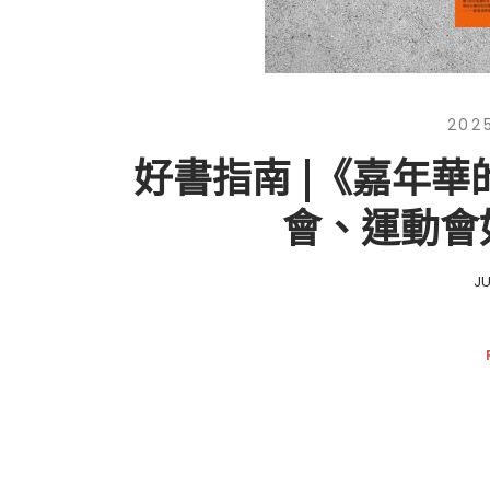
202
好書指南 |《嘉年
會、運動會
J