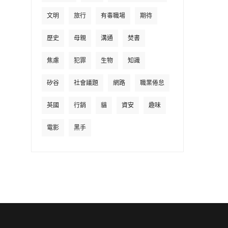
文明
旅行
有毒職場
期待
歷史
母親
溝通
焚書
焦慮
犯罪
生物
知識
矽谷
社會議題
網路
職業倦怠
英國
行銷
貓
資安
趣味
電影
黑手