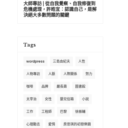
大師專訪 | 從自我覺察、自我修復到
危機處理，許皓宜：認識自己，是解
決絕大多數問題的關鍵
Tags
wordpress
三島由紀夫
人性
人物專訪
人脈
人際關係
努力
咖啡
品牌
嚴長壽
圖書館
太宰治
女性
嬰兒信箱
小說
工作
工程師
巴黎
徐振輔
心理勵志
愛情
房思琪的初戀樂園