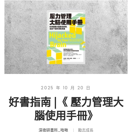
2025 年 10 月 20 日
好書指南 |《 壓力管理大
腦使用手冊》
深夜研書所_哈啾
勵志成長