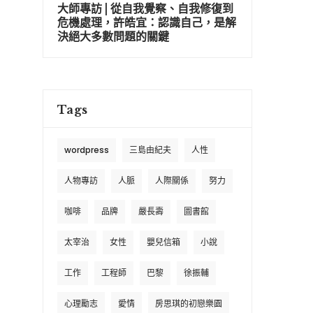
大師專訪 | 從自我覺察、自我修復到
危機處理，許皓宜：認識自己，是解
決絕大多數問題的關鍵
Tags
wordpress
三島由紀夫
人性
人物專訪
人脈
人際關係
努力
咖啡
品牌
嚴長壽
圖書館
太宰治
女性
嬰兒信箱
小說
工作
工程師
巴黎
徐振輔
心理勵志
愛情
房思琪的初戀樂園