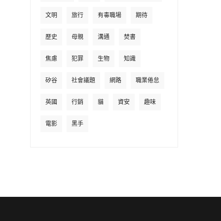
文明
旅行
有毒職場
期待
歷史
母親
溝通
焚書
焦慮
犯罪
生物
知識
矽谷
社會議題
網路
職業倦怠
英國
行銷
貓
資安
趣味
電影
黑手