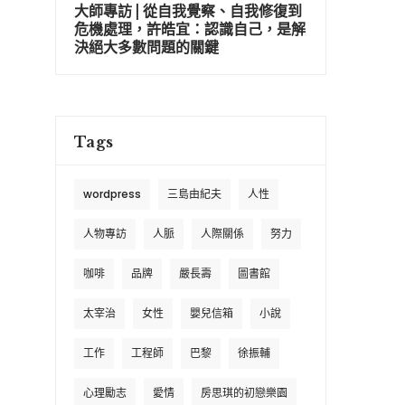
大師專訪 | 從自我覺察、自我修復到
危機處理，許皓宜：認識自己，是解
決絕大多數問題的關鍵
Tags
wordpress
三島由紀夫
人性
人物專訪
人脈
人際關係
努力
咖啡
品牌
嚴長壽
圖書館
太宰治
女性
嬰兒信箱
小說
工作
工程師
巴黎
徐振輔
心理勵志
愛情
房思琪的初戀樂園