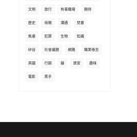
文明
旅行
有毒職場
期待
歷史
母親
溝通
焚書
焦慮
犯罪
生物
知識
矽谷
社會議題
網路
職業倦怠
英國
行銷
貓
資安
趣味
電影
黑手