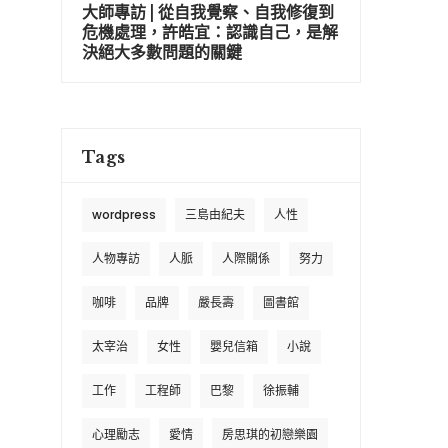
大師專訪 | 從自我覺察、自我修復到
危機處理，許皓宜：認識自己，是解
決絕大多數問題的關鍵
Tags
wordpress
三島由紀夫
人性
人物專訪
人脈
人際關係
努力
咖啡
品牌
嚴長壽
圖書館
太宰治
女性
嬰兒信箱
小說
工作
工程師
巴黎
徐振輔
心理勵志
愛情
房思琪的初戀樂園