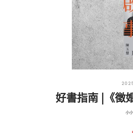
202
好書指南 |《徵
小