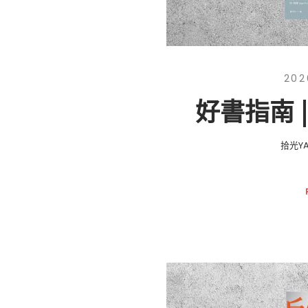
202
好書指南 
拾光YA