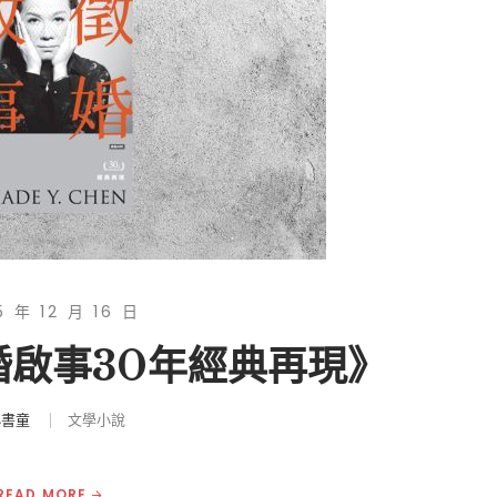
5 年 12 月 16 日
婚啟事30年經典再現》
小書童
文學小說
READ MORE