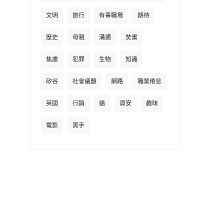
文明
旅行
有毒職場
期待
歷史
母親
溝通
焚書
焦慮
犯罪
生物
知識
矽谷
社會議題
網路
職業倦怠
英國
行銷
貓
資安
趣味
電影
黑手