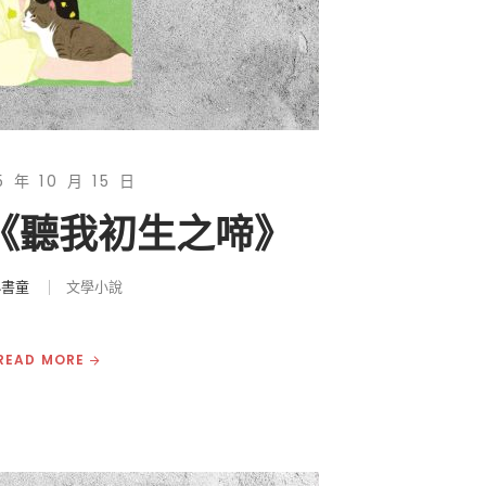
5 年 10 月 15 日
|《聽我初生之啼》
小書童
文學小說
READ MORE