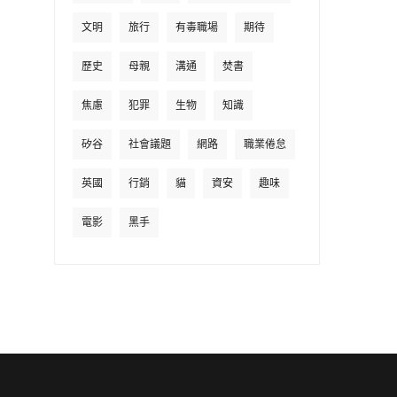
文明
旅行
有毒職場
期待
歷史
母親
溝通
焚書
焦慮
犯罪
生物
知識
矽谷
社會議題
網路
職業倦怠
英國
行銷
貓
資安
趣味
電影
黑手