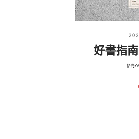
202
好書指南
拾光YA