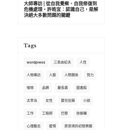
大師專訪 | 從自我覺察、自我修復到
危機處理，許皓宜：認識自己，是解
決絕大多數問題的關鍵
Tags
wordpress
三島由紀夫
人性
人物專訪
人脈
人際關係
努力
咖啡
品牌
嚴長壽
圖書館
太宰治
女性
嬰兒信箱
小說
工作
工程師
巴黎
徐振輔
心理勵志
愛情
房思琪的初戀樂園