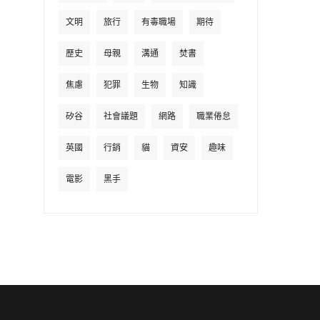
文明
旅行
有毒職場
期待
歷史
母親
溝通
焚書
焦慮
犯罪
生物
知識
矽谷
社會議題
網路
職業倦怠
英國
行銷
貓
資安
趣味
電影
黑手