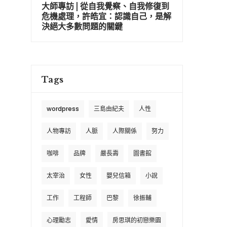
大師專訪 | 從自我覺察、自我修復到
危機處理，許皓宜：認識自己，是解
決絕大多數問題的關鍵
Tags
wordpress
三島由紀夫
人性
人物專訪
人脈
人際關係
努力
咖啡
品牌
嚴長壽
圖書館
太宰治
女性
嬰兒信箱
小說
工作
工程師
巴黎
徐振輔
心理勵志
愛情
房思琪的初戀樂園