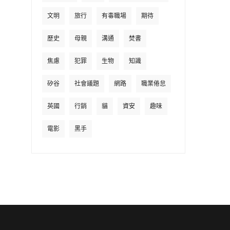
文明
旅行
有毒職場
期待
歷史
母親
溝通
焚書
焦慮
犯罪
生物
知識
矽谷
社會議題
網路
職業倦怠
英國
行銷
貓
資安
趣味
電影
黑手