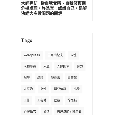
大師專訪 | 從自我覺察、自我修復到
危機處理，許皓宜：認識自己，是解
決絕大多數問題的關鍵
Tags
wordpress
三島由紀夫
人性
人物專訪
人脈
人際關係
努力
咖啡
品牌
嚴長壽
圖書館
太宰治
女性
嬰兒信箱
小說
工作
工程師
巴黎
徐振輔
心理勵志
愛情
房思琪的初戀樂園