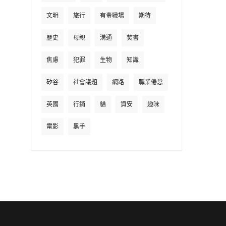
文明
旅行
有毒職場
期待
歷史
母親
溝通
焚書
焦慮
犯罪
生物
知識
矽谷
社會議題
網路
職業倦怠
英國
行銷
貓
資安
趣味
電影
黑手