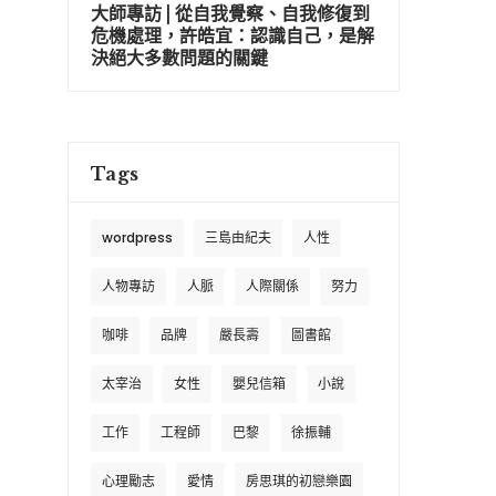
大師專訪 | 從自我覺察、自我修復到
危機處理，許皓宜：認識自己，是解
決絕大多數問題的關鍵
Tags
wordpress
三島由紀夫
人性
人物專訪
人脈
人際關係
努力
咖啡
品牌
嚴長壽
圖書館
太宰治
女性
嬰兒信箱
小說
工作
工程師
巴黎
徐振輔
心理勵志
愛情
房思琪的初戀樂園