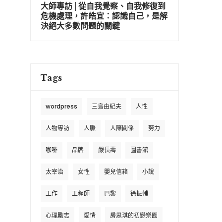
大師專訪 | 從自我覺察、自我修復到
危機處理，許皓宜：認識自己，是解
決絕大多數問題的關鍵
Tags
wordpress
三島由紀夫
人性
人物專訪
人脈
人際關係
努力
咖啡
品牌
嚴長壽
圖書館
太宰治
女性
嬰兒信箱
小說
工作
工程師
巴黎
徐振輔
心理勵志
愛情
房思琪的初戀樂園