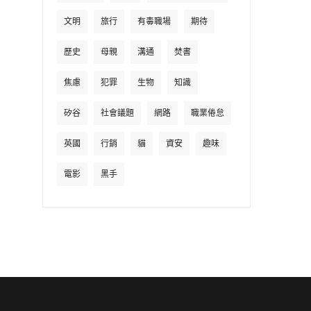
文明
旅行
有毒職場
期待
歷史
母親
溝通
焚書
焦慮
犯罪
生物
知識
矽谷
社會議題
網路
職業倦怠
英國
行銷
貓
資安
趣味
電影
黑手