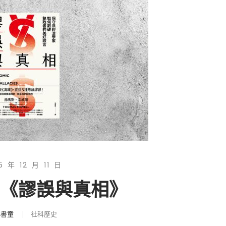
5 年 12 月 11 日
|《謬誤與真相》
小書童
社科歷史