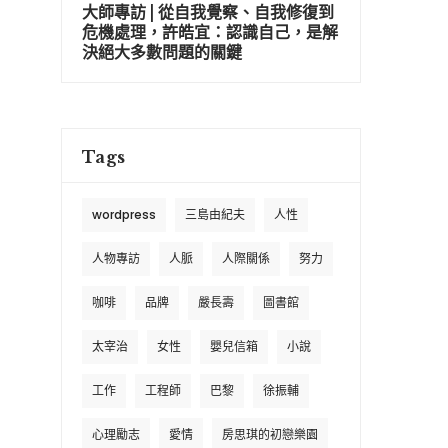
大師專訪 | 從自我覺察、自我修復到
危機處理，許皓宜：認識自己，是解
決絕大多數問題的關鍵
Tags
wordpress
三島由紀夫
人性
人物專訪
人脈
人際關係
努力
咖啡
品牌
嚴長壽
圖書館
太宰治
女性
嬰兒信箱
小說
工作
工程師
巴黎
徐振輔
心理勵志
愛情
房思琪的初戀樂園