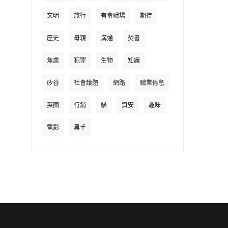
文明
旅行
有毒職場
期待
歷史
母親
溝通
焚書
焦慮
犯罪
生物
知識
矽谷
社會議題
網路
職業倦怠
英國
行銷
貓
資安
趣味
電影
黑手