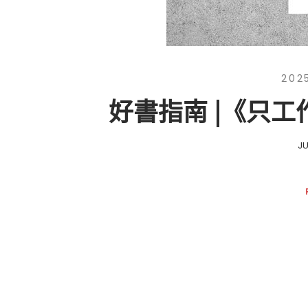
202
好書指南 |《只
J